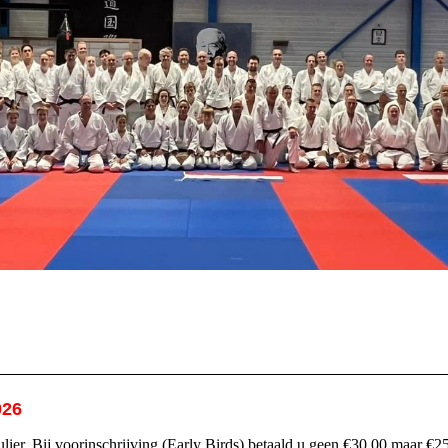
026
lier. Bij voorinschrijving (Early Birds) betaald u geen €30.00 maar €25